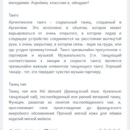
мелодиями. Аэробика, классная и, обладает!
Танго
Аргентинское танго - социальный танец, созданный в
Аргентине. Это исполнено в объятии, которое может
варьироваться от очень открытого, в котором лидер и
следящее устройство соединяются на расстоянии вытянутой
руки, к очень закрытому, в котором связь - ящик на груди, или
где угодно промежуточный. Танго чрезвычайно прогулочное с
партнером и музыкой. Музыкальность (т.е. танцующий
соответственно к эмоции и скорости танго) является
чрезвычайно важным элементом танцующего танго. Хороший
танцор - тот, кто передает чувство музыки партнеру.
Танец чая
Танец чая или thé dansant (французский язык: буквально
танцующий чай), послеобеденный или ранний вечерний танец.
Функция, развитая из понятия послеобеденного чая, и,
прослеживает свое происхождение до французского
микробного обсеменения Прочной мягкой кожи для обивки
изделий мягкой мебели.