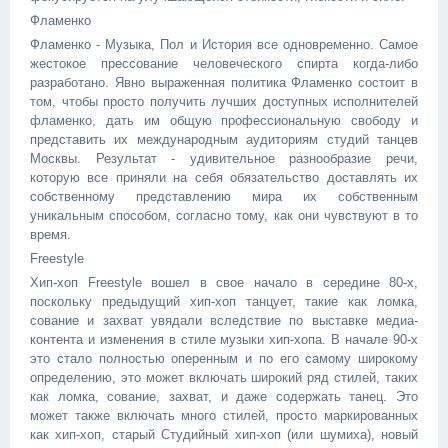
Фламенко
Фламенко - Музыка, Пол и История все одновременно. Самое
жестокое прессование человеческого спирта когда-либо
разработано. Явно выраженная политика Фламенко состоит в
том, чтобы просто получить лучших доступных исполнителей
фламенко, дать им общую профессиональную свободу и
представить их международным аудиториям студий танцев
Москвы. Результат - удивительное разнообразие речи,
которую все приняли на себя обязательство доставлять их
собственному представлению мира их собственным
уникальным способом, согласно тому, как они чувствуют в то
время.
Freestyle
Хип-хоп Freestyle вошел в свое начало в середине 80-х,
поскольку предыдущий хип-хоп танцует, такие как ломка,
сование и захват увядали вследствие по выставке медиа-
контента и изменения в стиле музыки хип-хопа. В начале 90-х
это стало полностью оперенным и по его самому широкому
определению, это может включать широкий ряд стилей, таких
как ломка, сование, захват, и даже содержать танец. Это
может также включать много стилей, просто маркированных
как хип-хоп, старый Студийный хип-хоп (или шумиха), новый